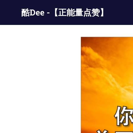
Skip
酷Dee -【正能量点赞】
to
content
没
有
最
酷
只
有
更
酷