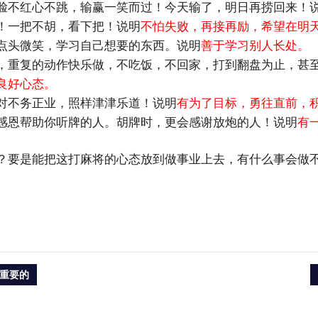
脸不红心不跳，输赢一笑而过！今天输了，明日再捞回来！
！一把不胡，看下把！说明
不怕失败，再接再励，希望在明
点头微笑，学习自己想要的东西。说明
善于学习别人长处。
，重复的动作快乐做，不吃饭，不回家，打到翻盘为止，甚
良好心态。
对不务正业，照样津津乐道！说明
有为了目标，勇往直前，
感恩帮助你听牌的人。胡牌时，更会感谢放炮的人！说明
有
？要是能把这打麻将的心态放到做事业上去，有什么事会做不
重要的