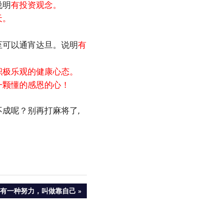
说明
有投资观念。
天。
至可以通宵达旦。说明
有
积极乐观的健康心态。
一颗懂的感恩的心！
成呢？别再打麻将了,
NEXT
有一种努力，叫做靠自己
POST: