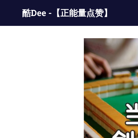
Skip
酷Dee -【正能量点赞】
to
content
没
有
最
酷
只
有
更
酷