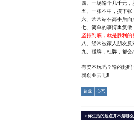
四、一场输个几千元，
五、一张不中，摸下张
六、常常站在高手后面
七、简单的事情重复做
坚持到底，就是胜利的
八、经常被家人朋友反
九、碰牌，杠牌，都会
有资本玩吗？输的起吗
就创业去吧!!
创业
心态
Post
PREVIOUS
你生活的起点并不是哪么
POST:
navigation