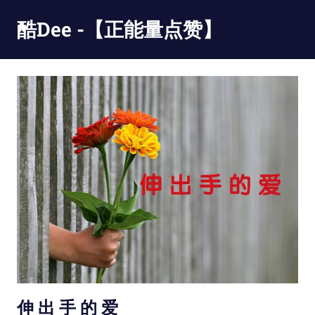
Skip
酷Dee -【正能量点赞】
to
content
没
有
最
酷
只
有
更
酷
伸 出 手 的 爱