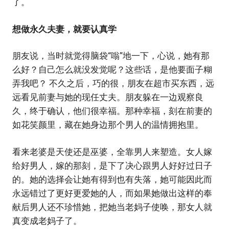
了。
想做永久夫妻，就要认真学
朋友说，当时就觉得脑袋“嗡”地一下，心说，她有那
么好？自己怎么就没发觉呢？这些话，是他要面子糊
弄我吧？ 不久之后，巧的很，朋友在超市买东西，远
远看见前妻与她的现任丈夫。朋友躲在一边观察良
久，终于确认，他们很幸福。那种幸福，刻在前妻的
如花笑颜里，藏在她身边那个男人的温情拥抱里。
看来老婆是天使还是巫婆，全靠男人来塑造。女人嫁
给好男人，嫁的那刻，是下了决心跟男人好好过日子
的。她的选择会让她有得到也有失落，她可能因此而
永远错过了更好更爱她的人，而如果她做出这样的奉
献后男人还不珍惜她，把她当老妈子使唤，那女人就
真变成老妈子了。