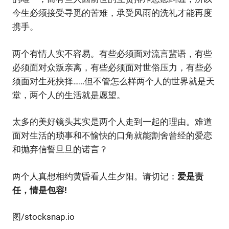
今生必须接受寻觅的苦难，承受风雨的洗礼才能再度
携手。
两个有情人实不容易。有些必须面对流言蜚语，有些
必须面对众叛亲离，有些必须面对世俗压力，有些必
须面对生死抉择……但不管怎么样两个人的世界就是天
堂，两个人的生活就是愿望。
太多的美好镜头其实是两个人走到一起的理由。难道
面对生活的琐事和不愉快的口角就能割舍曾经的爱恋
和抛弃信誓旦旦的诺言？
两个人真想相约黄昏看人生夕阳。请切记：
爱是责
任，情是包容!
图/stocksnap.io