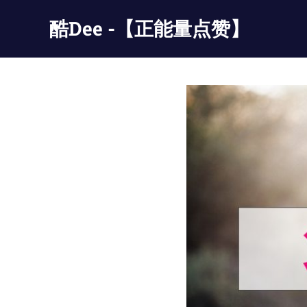
Skip
酷Dee -【正能量点赞】
to
content
没
有
最
酷
只
有
更
酷