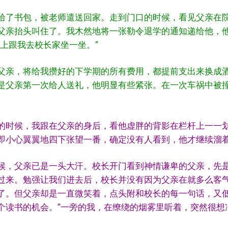
拾了书包，被老师遣送回家。走到门口的时候，看见父亲在
父亲抬头叫住了。我木然地将一张勒令退学的通知递给他，
晚上跟我去校长家坐一坐。”
父亲，将给我攒好的下学期的所有费用，都提前支出来换成
是父亲第一次给人送礼，他明显有些紧张。在一次车祸中被
的时候，我跟在父亲的身后，看他虚胖的背影在栏杆上一一
即小心翼翼地四下张望一番，确定没有人看到，他才继续溜
候，父亲已是一头大汗。校长开门看到神情谦卑的父亲，先
过来。勉强让我们进去后，校长并没有因为父亲在就多么客
了。但父亲却是一直微笑着，点头附和校长的每一句话，又低
个读书的机会。”一旁的我，在缭绕的烟雾里听着，突然很想