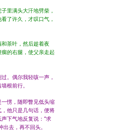
院子里满头大汗地劈柴，
他看了许久，才叹口气，
酒和茶叶，然后趁着夜
撞瘸的右腿，使父亲走起
划过。偶尔我轻咳一声，
着墙根前行。
是一愣，随即瞥见低头缩
气，他只是几句话，便将
声下气地反复说：“求
冲出去，再不回头。