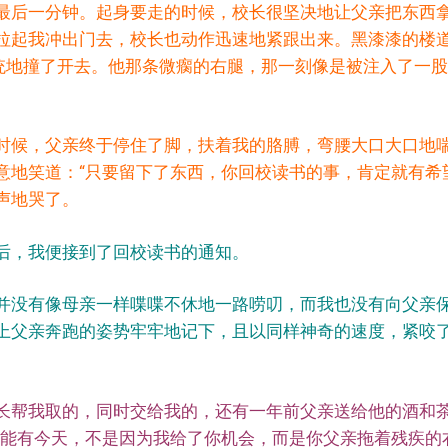
最后一分钟。起身要走的时候，校长很坚决地让父亲把东西
拉起我冲出门去，校长也动作迅速地紧跟出来。黑漆漆的楼
统统地撞了开去。他那条微瘸的右腿，那一刻像是被注入了一
时候，父亲终于停住了脚，扶着我的胳膊，弯腰大口大口地
意地笑道：“只要留下了东西，你回校读书的事，肯定就有希
声地哭了。
后，我便接到了回校读书的通知。
并没有像母亲一样喋喋不休地一路唠叨，而我也没有向父亲
上父亲奔跑的姿势牢牢地记下，且以同样神奇的速度，紧咬
长帮我取的，同时交给我的，还有一年前父亲送给他的酒和
你能有今天，不是因为我给了你机会，而是你父亲拖着残疾的