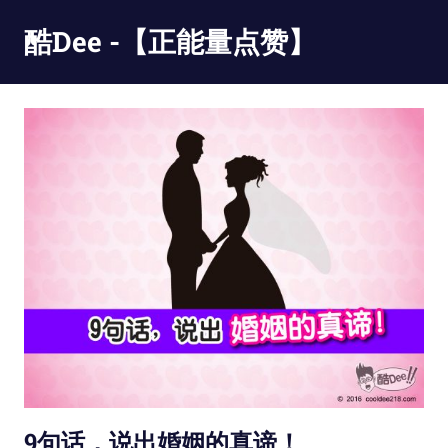
Skip
酷Dee -【正能量点赞】
to
content
没
有
最
酷
只
有
更
酷
9句话，说出婚姻的真谛！