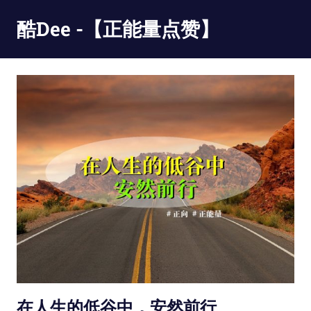
Skip
酷Dee -【正能量点赞】
to
content
没
有
最
酷
只
有
更
酷
在人生的低谷中，安然前行