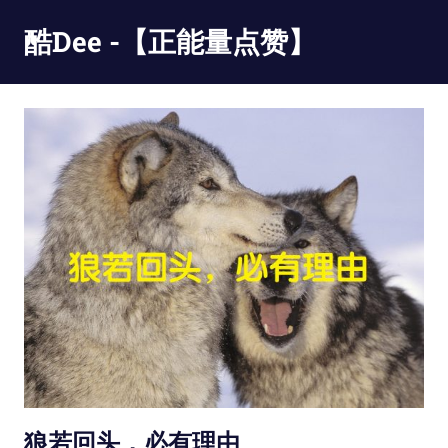
Skip
酷Dee -【正能量点赞】
to
content
没
有
最
酷
只
有
更
酷
狼若回头，必有理由