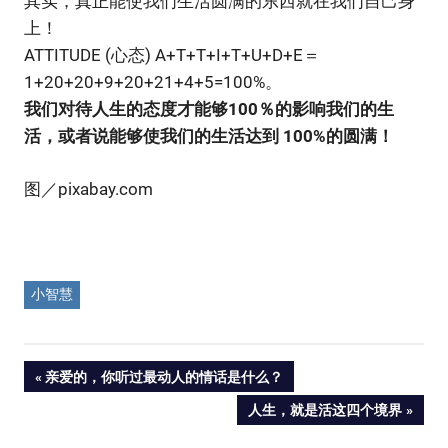
其实，真正能使我们生活圆满的东西就在我们自己身
上！
ATTITUDE (心态) A+T+T+I+T+U+D+E＝
1+20+20+9+20+21+4+5=100%。
我们对待人生的态度才能够100％的影响我们的生
活，或者说能够使我们的生活达到 100%的圆满！
图／pixabay.com
小智慧
Post
PREVIOUS
亲爱的，你听过最动人的情话是什么？
POST:
NEXT
人生，就是活这四个境界
navigation
POST: