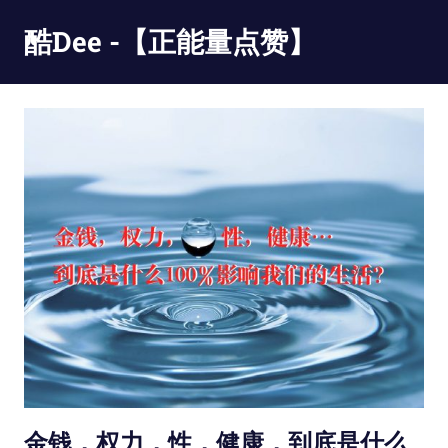
Skip
酷Dee -【正能量点赞】
to
content
没
有
最
酷
只
有
更
酷
金钱，权力，性，健康，到底是什么