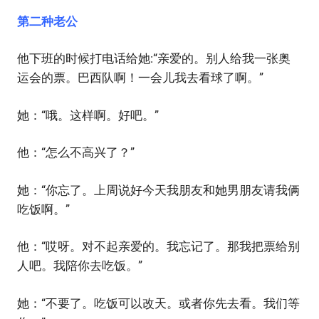
第二种老公
他下班的时候打电话给她:“亲爱的。别人给我一张奥
运会的票。巴西队啊！一会儿我去看球了啊。”
她：“哦。这样啊。好吧。”
他：“怎么不高兴了？”
她：“你忘了。上周说好今天我朋友和她男朋友请我俩
吃饭啊。”
他：“哎呀。对不起亲爱的。我忘记了。那我把票给别
人吧。我陪你去吃饭。”
她：“不要了。吃饭可以改天。或者你先去看。我们等