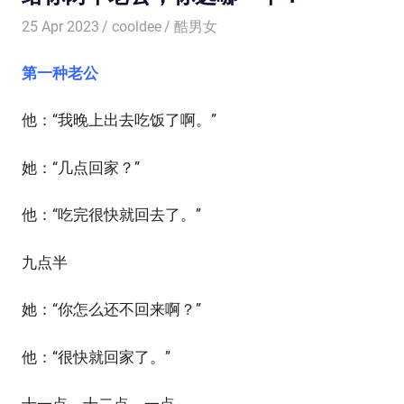
25 Apr 2023
cooldee
酷男女
第一种老公
他：“我晚上出去吃饭了啊。”
她：“几点回家？”
他：“吃完很快就回去了。”
九点半
她：“你怎么还不回来啊？”
他：“很快就回家了。”