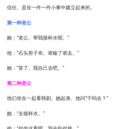
信任。是在一件一件小事中建立起来的。
第一种老公
她：“老公。帮我接杯水呗。”
他：“石头剪子布。谁输了谁去。”
她：“算了。我自己去吧。”
第二种老公
他们坐在一起看韩剧。她起身。他问“干吗去？”
她：“去接杯水。”
他：“你坐这看吧。我去给你接。”