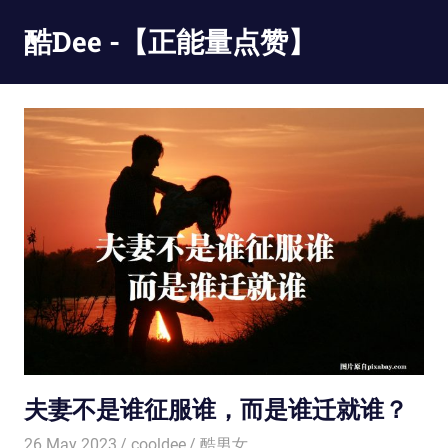
Skip
酷Dee -【正能量点赞】
to
content
没
有
最
酷
只
有
更
酷
夫妻不是谁征服谁，而是谁迁就谁？
26 May 2023
cooldee
酷男女