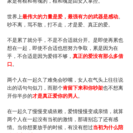
家是有根和有魂的，根和魂是由女人掌控。
世界上
最伟大的力量是爱
，
最强有力的武器是感动
。
吵不离，骂不散，打不走，才是爱、真正的爱。
不是累了就分手，不是不合适就分开。是即使再累也
想在一起，即使不合适也想努力争取，累是因为在
乎，不合适是因为爱得不够，
真正的爱没有那么多借
口
。
两个人在一起久了难免会吵嘴，女人在气头上往往说
出的话句句似刀，而那个
肯留下来和你吵架
也不想离
开你半步的
才是真正爱你的男人
。
在一起久了慢慢变成依赖，爱情慢慢变成亲情，就算
两个人在一起没有当初的激情，那请别忘了还有感
情。当你想要放手的时候，有没有想过
当初为什么陪