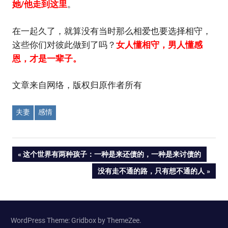
她/他走到这里
。
在一起久了，就算没有当时那么相爱也要选择相守，
这些你们对彼此做到了吗？
女人懂相守，男人懂感
恩，才是一辈子。
文章来自网络，版权归原作者所有
夫妻
感情
Post
PREVIOUS
这个世界有两种孩子：一种是来还债的，一种是来讨债的
POST:
NEXT
没有走不通的路，只有想不通的人
navigation
POST:
WordPress Theme: Gridbox by ThemeZee.