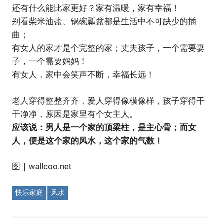
还有什么能比家更好？家有温暖，家有幸福！
别看柴米油盐、锅碗瓢盆都是生活中不可缺少的插
曲；
有女人的家才是个完整的家；丈夫孩子，一个需要妻
子，一个需要妈妈！
有女人，家中会笑声不断，幸福长远！
老人穿得整整齐齐，爱人穿得像模像样，孩子穿得干
干净净，原因是家里有个女主人。
应该说：男人是一个家的顶梁柱，是主心骨；而女
人，便是这个家的风水，这个家的气数！
图｜
wallcoo.net
快乐家庭
风水