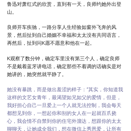
鲁迅对萧红式的欣赏，直到有一天，良师约她外出登
山。
良师开车疾驰，一路分享人生经验如窗外飞奔的风
景，然后扯到自己婚姻不幸福和太太没有共同语言，
再然后，扯到问K愿不愿意和他在一起。
K观察了数分钟，确定车里没有第三个人，确定良师
不是戴着蓝牙讲电话，确定那些不着调的话确实是对
她讲的，她突然就平静了。
她没有暴跳，而是做出羞涩的样子：“其实，你知道我
这样的文艺女青年，最渴望如兄如父的爱情，但是，
我好担心自己一旦爱上一个人就无法控制，我会每天
都想见到你，一想起你和别的女人在一起就百爪挠
心，我会情不自禁到你的住宅外溜达，想跟你的太太
聊聊天，让她成全我们，想在微信上秀恩爱，让所有