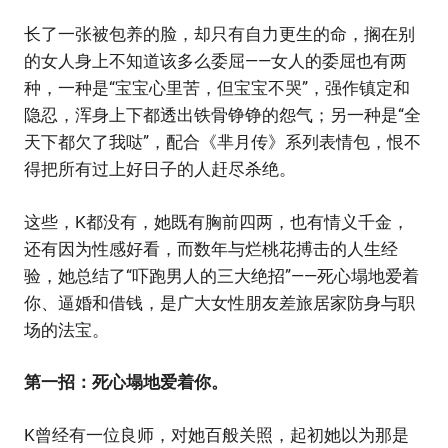
长了一张被包养的脸，却只有自力更生的命，搁在别
的女人身上不知道该多么委屈——女人的委屈也有两
种，一种是“宝宝心里苦，但宝宝不哭”，强作镇定和
隐忍，浑身上下都透出铁骨铮铮的怨气；另一种是“全
天下都欠了我哒”，配合《芈月传》系列表情包，恨不
得把所有过上好日子的人赶尽杀绝。
这些，K都没有，她既有胸前四两，也有情义千金，
还有因为性感好看，而数年与烂桃花搏击的人生经
验，她总结了“吓跑男人的三大绝招”——死心塌地爱着
你、逼婚和借钱，是广大女性朋友差旅居家防身与职
场的法宝。
第一招：死心塌地爱着你。
K曾经有一位良师，对她百般关照，起初她以为那是