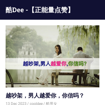
Skip
酷Dee -【正能量点赞】
to
content
没
有
最
酷
只
有
更
酷
越吵架，男人越爱你，你信吗？
13 Dec 2023
cooldee
酷男女