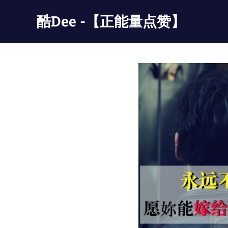
Skip
酷Dee -【正能量点赞】
to
content
没
有
最
酷
只
有
更
酷