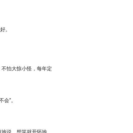
么好。
，不怕大惊小怪，每年定
不会”。
声地说，想笑就开怀地