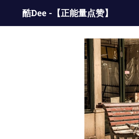
Skip
酷Dee -【正能量点赞】
to
content
没
有
最
酷
只
有
更
酷