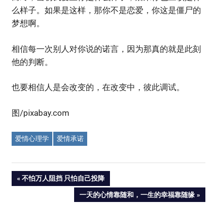
么样子。如果是这样，那你不是恋爱，你这是僵尸的
梦想啊。
相信每一次别人对你说的诺言，因为那真的就是此刻
他的判断。
也要相信人是会改变的，在改变中，彼此调试。
图/pixabay.com
爱情心理学
爱情承诺
Post
PREVIOUS
不怕万人阻挡 只怕自己投降
POST:
NEXT
一天的心情靠随和，一生的幸福靠随缘
navigation
POST: