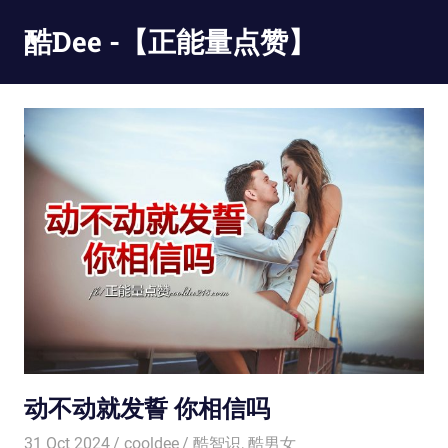
Skip
酷Dee -【正能量点赞】
to
content
没
有
最
酷
只
有
更
酷
动不动就发誓 你相信吗
31 Oct 2024
cooldee
酷智识
,
酷男女