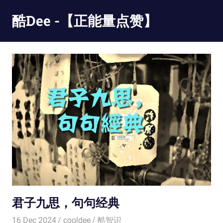
Skip
酷Dee -【正能量点赞】
to
content
没
有
最
酷
只
有
更
酷
君子九思，句句经典
16 Dec 2024
cooldee
酷智识