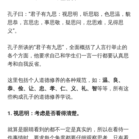
孔子曰：“君子有九思：视思明，听思聪，色思温，貌
思恭，言思忠，事思敬，疑思问，忿思难，见得思
义”。
孔子所谈的“君子有九思”，全面概括了人言行举止的
各个方面，他要求自己和学生们一言一行都要认真思
考和自我反省。
这里包括个人道德修养的各种规范，如：
温、良、
恭、俭、让、忠、孝、仁、义、礼、智
等等，所有这
些构成孔子的道德修养学说。
1. 视思明：考虑是否看得清楚。
就算是眼睛看到的都不一定是真实的，所以在看待一
件事情时，要求每个角度都要仔细观察思考。只有看