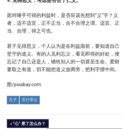
9. 见得思义：考虑是否合于仁义。
面对唾手可得的利益时，是否应该先想到“义”字？义
者，适不适宜，正不正当，合不合理之谓。适宜、正
当、合理，得之可也。
君子见得思义，个人认为是在利益面前，要知道自己
坚守的道义。有的人见利忘义，看见即得的好处，便
忘记了自己还是人，牺牲别人的一切甚至生命。爱财
要取之有道，切不能把道义放两旁，把利字摆中间。
图/pixabay.com
孔子
言行举止
Post
PREVIOUS
“心” 累了怎么办？