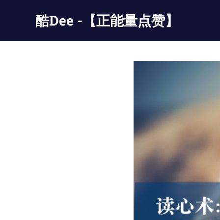
Skip
酷Dee -【正能量点赞】
to
content
没
有
最
酷
只
有
更
酷