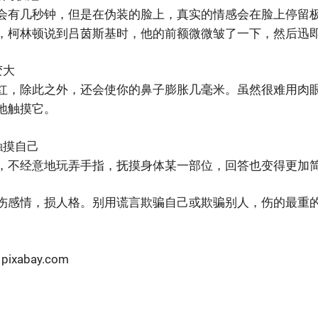
会有几秒钟，但是在伪装的脸上，真实的情感会在脸上停留
，柯林顿说到吕茵斯基时，他的前额微微皱了一下，然后迅
变大
红，除此之外，还会使你的鼻子膨胀几毫米。虽然很难用肉
地触摸它。
触摸自己
，不经意地玩弄手指，抚摸身体某一部位，回答也变得更加
伤感情，损人格。别用谎言欺骗自己或欺骗别人，伤的最重
xabay.com