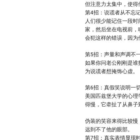
但注意力太集中，使得
第4招：说谎者从不忘
人们很少能记住一段时
家，然后坐在电视前，
会犯这样的错误，因为
第5招：声量和声调不
如果你问老公刚刚是谁
为说谎者想掩饰心虚。
第6招：真假笑说明一
美国匹兹堡大学的心理
得慢，它牵扯了从鼻子
伪装的笑容来得比较慢
远到不了他的眼部。
第7招：真实表情显现