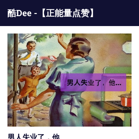
Skip
酷Dee -【正能量点赞】
to
content
没
有
最
酷
只
有
更
酷
男人失业了，他…