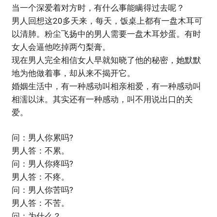
当一个深爱着对方时，有什么事能瞒得过去呢？
男人回想这20多天来，每天，饭桌上都有一盘木耳可
以清肺。粉尘飞扬中的男人需要一盘木耳炒蛋。有时
女人会逼他吃掉两勺梨膏。
现在男人完全相信女人早就知晓了他的秘密，她默默
地为他做着事，却从来不揭开它。
婚姻生活中，有一种感动叫相亲相爱，有一种感动叫
相濡以沫。其实还有一种感动，叫不用说出口的关
爱。
问：男人你累吗?
男人答：不累。
问：男人你疼吗?
男人答：不疼。
问：男人你苦吗?
男人答：不苦。
问：为什么？