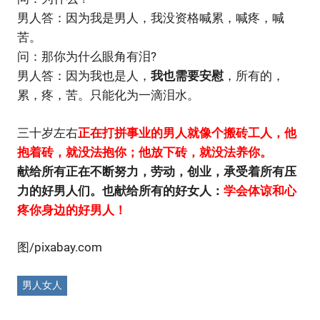
男人答：因为我是男人，我没资格喊累，喊疼，喊
苦。
问：那你为什么眼角有泪?
男人答：因为我也是人，
我也需要安慰
，所有的，
累，疼，苦。只能化为一滴泪水。
三十岁左右
正在打拼事业的男人就像个搬砖工人，他
抱着砖，就没法抱你；他放下砖，就没法养你。
献给所有正在不断努力，劳动，创业，承受着所有压
力的好男人们。也献给所有的好女人：
学会体谅和心
疼你身边的好男人！
图/pixabay.com
男人女人