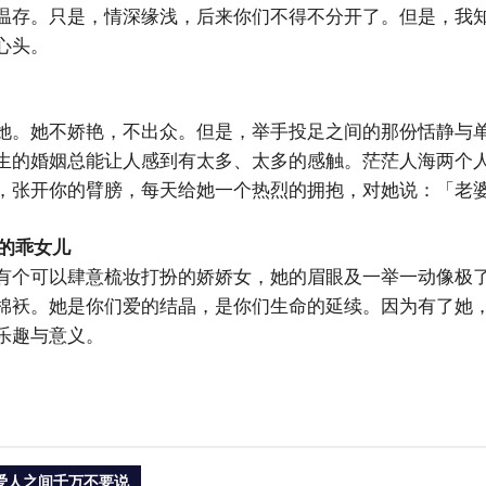
温存。只是，情深缘浅，后来你们不得不分开了。但是，我
心头。
她。她不娇艳，不出众。但是，举手投足之间的那份恬静与
生的婚姻总能让人感到有太多、太多的感触。茫茫人海两个
，张开你的臂膀，每天给她一个热烈的拥抱，对她说：「老
爸的乖女儿
有个可以肆意梳妆打扮的娇娇女，她的眉眼及一举一动像极
棉袄。她是你们爱的结晶，是你们生命的延续。因为有了她
乐趣与意义。
爱人之间千万不要说