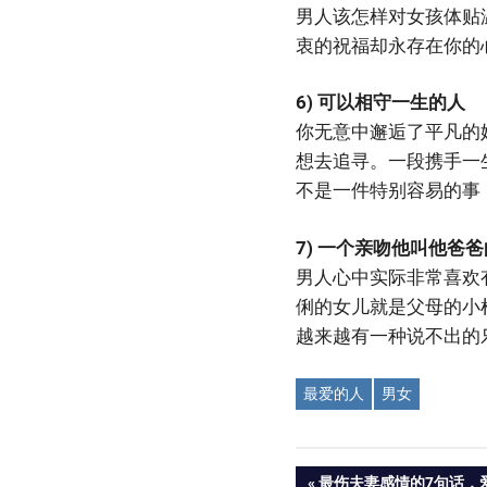
男人该怎样对女孩体贴
衷的祝福却永存在你的
6) 可以相守一生的人
你无意中邂逅了平凡的
想去追寻。一段携手一
不是一件特别容易的事
7) 一个亲吻他叫他爸
男人心中实际非常喜欢
俐的女儿就是父母的小
越来越有一种说不出的
最爱的人
男女
PREVIOUS
最伤夫妻感情的7句话，