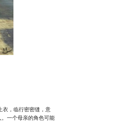
上衣，临行密密缝，意
人。一个母亲的角色可能