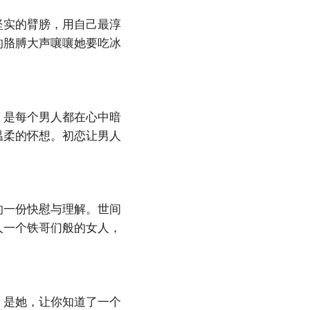
坚实的臂膀，用自己最淳
的胳膊大声嚷嚷她要吃冰
，是每个男人都在心中暗
温柔的怀想。初恋让男人
的一份快慰与理解。世间
人一个铁哥们般的女人，
。是她，让你知道了一个