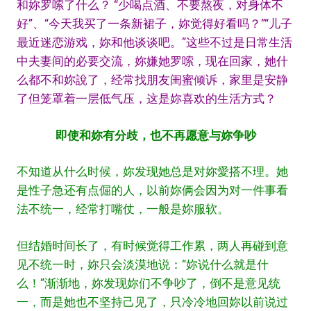
和妳罗嗦了什么？ “少喝点酒、不要熬夜，对身体不
好”、“今天我买了一条新裙子，妳觉得好看吗？”“儿子
最近迷恋游戏，妳和他谈谈吧。”这些不过是日常生活
中夫妻间的必要交流，妳嫌她罗嗦，现在回家，她什
么都不和妳說了，经常找朋友闺蜜倾诉，家里是安静
了但笼罩着一层低气压，这是妳喜欢的生活方式？
即使和妳有分歧，也不再愿意与妳争吵
不知道从什么时候，妳发现她总是对妳愛搭不理。她
是性子急还有点倔的人，以前妳俩会因为对一件事看
法不统一，经常打嘴仗，一般是妳服软。
但结婚时间长了，有时候觉得工作累，两人再碰到意
见不统一时，妳只会淡漠地说：“妳说什么就是什
么！”渐渐地，妳发现妳们不争吵了，倒不是意见统
一，而是她也不坚持己见了，只冷冷地回妳以前说过