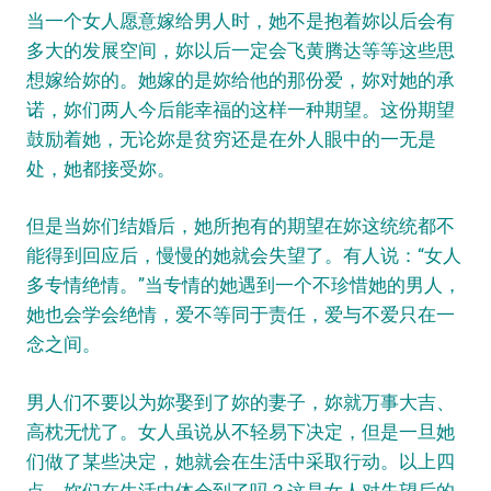
当一个女人愿意嫁给男人时，她不是抱着妳以后会有
多大的发展空间，妳以后一定会飞黄腾达等等这些思
想嫁给妳的。她嫁的是妳给他的那份爱，妳对她的承
诺，妳们两人今后能幸福的这样一种期望。这份期望
鼓励着她，无论妳是贫穷还是在外人眼中的一无是
处，她都接受妳。
但是当妳们结婚后，她所抱有的期望在妳这统统都不
能得到回应后，慢慢的她就会失望了。有人说：“女人
多专情绝情。”当专情的她遇到一个不珍惜她的男人，
她也会学会绝情，爱不等同于责任，爱与不爱只在一
念之间。
男人们不要以为妳娶到了妳的妻子，妳就万事大吉、
高枕无忧了。女人虽说从不轻易下决定，但是一旦她
们做了某些决定，她就会在生活中采取行动。以上四
点，妳们在生活中体会到了吗？这是女人对失望后的