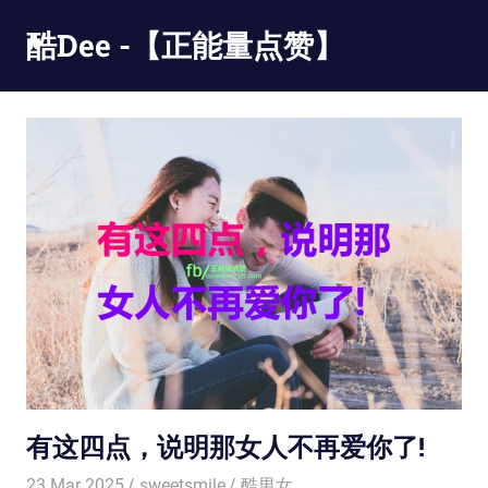
Skip
酷Dee -【正能量点赞】
to
content
没
有
最
酷
只
有
更
酷
有这四点，说明那女人不再爱你了!
23 Mar 2025
sweetsmile
酷男女