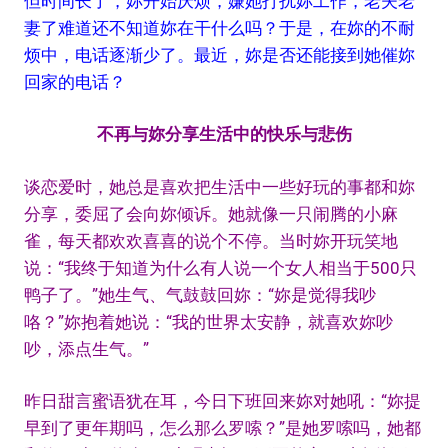
但时间长了，妳开始厌烦，嫌她打扰妳工作，老夫老
妻了难道还不知道妳在干什么吗？于是，在妳的不耐
烦中，电话逐渐少了。最近，妳是否还能接到她催妳
回家的电话？
不再与妳分享生活中的快乐与悲伤
谈恋爱时，她总是喜欢把生活中一些好玩的事都和妳
分享，委屈了会向妳倾诉。她就像一只闹腾的小麻
雀，每天都欢欢喜喜的说个不停。当时妳开玩笑地
说：“我终于知道为什么有人说一个女人相当于500只
鸭子了。”她生气、气鼓鼓回妳：“妳是觉得我吵
咯？”妳抱着她说：“我的世界太安静，就喜欢妳吵
吵，添点生气。”
昨日甜言蜜语犹在耳，今日下班回来妳对她吼：“妳提
早到了更年期吗，怎么那么罗嗦？”是她罗嗦吗，她都