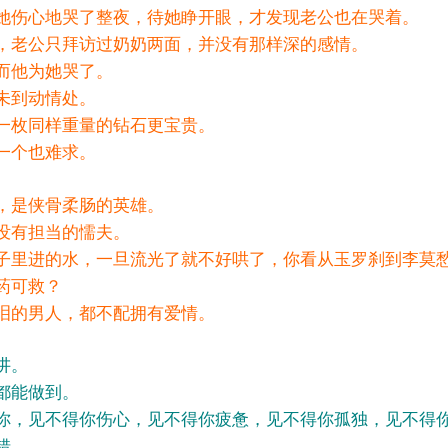
世，她伤心地哭了整夜，待她睁开眼，才发现老公也在哭着。
，老公只拜访过奶奶两面，并没有那样深的感情。
而他为她哭了。
未到动情处。
一枚同样重量的钻石更宝贵。
一个也难求。
男人，是侠骨柔肠的英雄。
没有担当的懦夫。
子里进的水，一旦流光了就不好哄了，你看从玉罗刹到李莫
药可救？
泪的男人，都不配拥有爱情。
会讲。
都能做到。
你，见不得你伤心，见不得你疲惫，见不得你孤独，见不得
错。