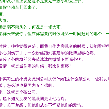
，我的朋友小言正发愁是不是要划一艘小船去上班。
请假坐动车赶回来了。
嘛。
大雨。
远是弱不禁风的，何况是一场大雨。
彩祥云来娶你，但在你需要的时候能第一时间赶到的那个，
情的时候，往往觉得迷茫，而我们作为旁观者的时候，却能看得
小心划伤了手，一众粉丝跑到霍建华的微博里喊心疼。
操碎了心的粉丝又去范冰冰的微博下面喊心疼。
爱情，就是当你疼的时候，我比你更疼！
，有个实习生的小男友跑到公司抗议“你们这什么破公司，让我女
破，怎么说也是国内五百强啊。
来，这就是个破公司。
，也不如女朋友的黑眼圈更让他心疼。
活，关于梦想，但他们从会不怀疑他们的爱情。