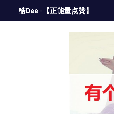
Skip
酷Dee -【正能量点赞】
to
content
没
有
最
酷
只
有
更
酷