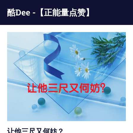
Skip
酷Dee -【正能量点赞】
to
content
没
有
最
酷
只
有
更
酷
让他三尺又何妨？