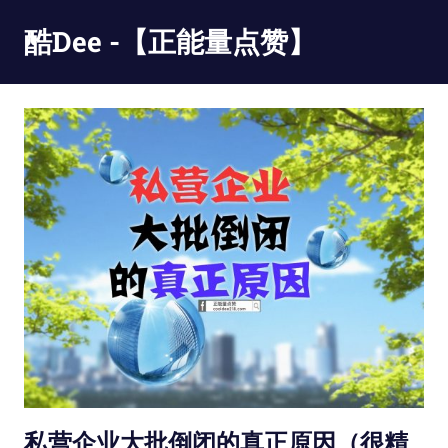
Skip
酷Dee -【正能量点赞】
to
content
没
有
最
酷
只
有
更
酷
私营企业大批倒闭的真正原因（很精