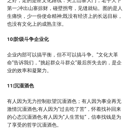
之野，走的是匪文化路线：关上山寨大门，老子天下
第一;冲出山寨掠财，碰壁拐弯，见缝就钻。图的是人
生痛快，少一份使命精神;既没有经济上的长远目标，
也没有文化上的成熟主张。
10|阶级斗争企业化
企业内部可以搞平衡，但不可以搞斗争。”文化大革
命”告诉我们，”挑起群众斗群众”最后所失去的，是企
业的效率和凝聚力。
11|沉湎酒色
有人因为无力控制欲望沉湎酒色；有人因为事业再无
激情沉湎酒色;有人因为”过去吃了苦”，怀着找补回来
的心态沉湎酒色;有人因为”人生苦短”，信奉找钱是为
了享受的哲学沉湎酒色。