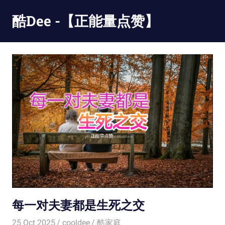
Skip
酷Dee -【正能量点赞】
to
content
没
有
最
酷
只
有
更
酷
每一对夫妻都是生死之交
25 Oct 2025
cooldee
酷家庭