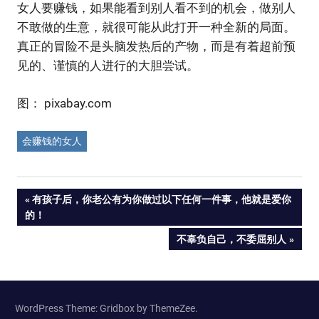
女人要赚钱，如果能看到别人看不到的机会，做别人
不敢做的生意，就很可能从此打开一种全新的局面。
真正的冒险不是头脑发热后的产物，而是有着超前预
见的、谨慎的人进行的大胆尝试。
图： pixabay.com
会赚钱的女人
Post
PREVIOUS
有孩子后，你老公有为你做过以下任何一件事，他就是爱你
POST:
的！
navigation
NEXT
不辜负自己，不委屈别人
POST:
WordPress Theme: Gridbox by ThemeZee.