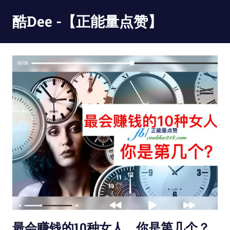
Skip
酷Dee -【正能量点赞】
to
content
没
有
最
酷
只
有
更
酷
最会赚钱的10种女人，你是第几个？