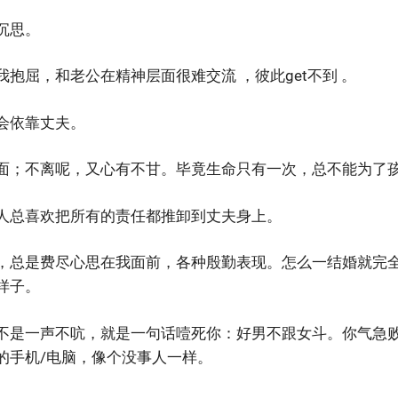
沉思。
抱屈，和老公在精神层面很难交流 ，彼此get不到 。
会依靠丈夫。
面；不离呢，又心有不甘。毕竟生命只有一次，总不能为了孩
人总喜欢把所有的责任都推卸到丈夫身上。
，总是费尽心思在我面前，各种殷勤表现。怎么一结婚就完
样子。
不是一声不吭，就是一句话噎死你：好男不跟女斗。你气急
的手机/电脑，像个没事人一样。