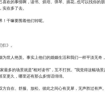
己喜欢的事情啊，读书、烘培、弹琴、插花…也可以找你的
，实在多了去。
界！干嘛要围着他们转呢。
们仨》。
姻为世人艳羡。事实上他们的婚姻生活和我们一样平淡无奇
们家最多的场景就是“相对读书”，互不打扰。”我觉得这幅场
甚至更久，哪里还有那么多情话绵绵。
双方自在、舒服、放松。彼此之间心有灵犀，无声胜过有声