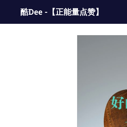
Skip
酷Dee -【正能量点赞】
to
content
没
有
最
酷
只
有
更
酷