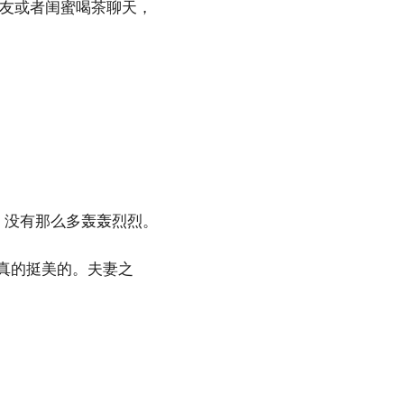
朋友或者闺蜜喝茶聊天，
，没有那么多轰轰烈烈。
景真的挺美的。夫妻之
。