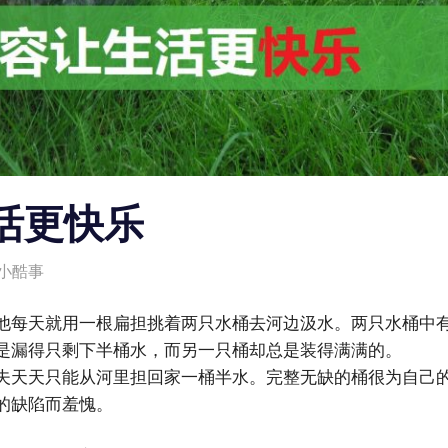
活更快乐
小酷事
他每天就用一根扁担挑着两只水桶去河边汲水。两只水桶中
是漏得只剩下半桶水，而另一只桶却总是装得满满的。
夫天天只能从河里担回家一桶半水。完整无缺的桶很为自己
的缺陷而羞愧。