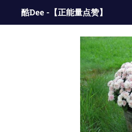
Skip
酷Dee -【正能量点赞】
to
content
没
有
最
酷
只
有
更
酷