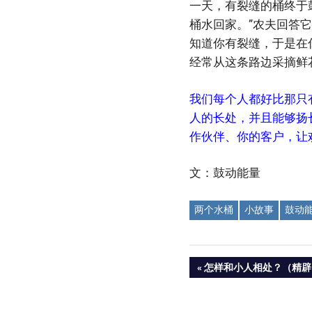
一天，有裂缝的桶终于
桶水回家。”农夫回答
知道你有裂缝，于是在
经常从这条路边采摘鲜
我们每个人都好比那只
人的长处，并且能够扬
作伙伴、你的客户，让
文：鼓动能量
两个水桶
小故事
鼓动
Post
PREVIOUS
怎样和小人相处？（精辟
POST:
navigation