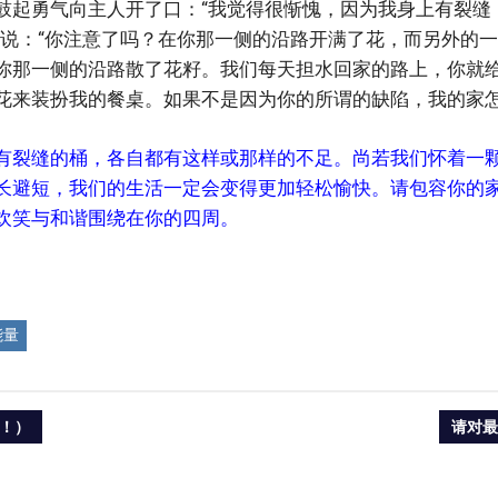
鼓起勇气向主人开了口：“我觉得很惭愧，因为我身上有裂缝
它说：“你注意了吗？在你那一侧的沿路开满了花，而另外的
你那一侧的沿路散了花籽。我们每天担水回家的路上，你就
花来装扮我的餐桌。如果不是因为你的所谓的缺陷，我的家怎
有裂缝的桶，各自都有这样或那样的不足。尚若我们怀着一
长避短，我们的生活一定会变得更加轻松愉快。请包容你的
欢笑与和谐围绕在你的四周。
能量
NEXT
！）
请对最
POST: