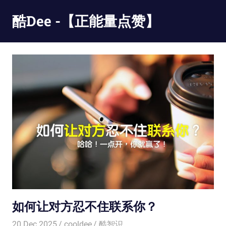
Skip
酷Dee -【正能量点赞】
to
content
没
有
最
酷
只
有
更
酷
如何让对方忍不住联系你？
20 Dec 2025
cooldee
酷智识