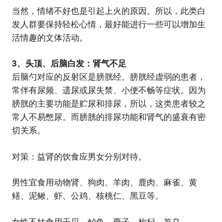
当然，情绪不好也是引起上火的原因。所以，此类白
发人群要保持轻松心情，最好能进行一些可以增加生
活情趣的文体活动。
3、头顶、后脑白发：肾气不足
后脑勺对应的反射区是膀胱经。膀胱经虚弱的患者，
常伴有尿频、遗尿或尿失禁、小便不畅等症状。因为
膀胱的主要功能是贮尿和排尿，所以，这类患者较之
常人不易憋尿。而膀胱的排尿功能和肾气的盛衰有密
切关系。
对策：益肾的饮食应男女分别对待。
男性宜食用动物肾、狗肉、羊肉、鹿肉、麻雀、黄
鳝、泥鳅、虾、公鸡、核桃仁、黑豆等。
女性不妨食用干贝、鲈鱼、栗子、枸杞、首乌。