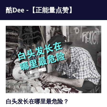
Skip
酷Dee -【正能量点赞】
to
content
没
有
最
酷
只
有
更
酷
白头发长在哪里最危险？