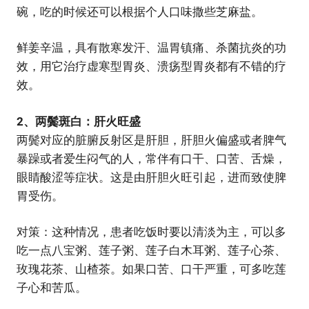
碗，吃的时候还可以根据个人口味撒些芝麻盐。
鲜姜辛温，具有散寒发汗、温胃镇痛、杀菌抗炎的功
效，用它治疗虚寒型胃炎、溃疡型胃炎都有不错的疗
效。
2、两鬓斑白：肝火旺盛
两鬓对应的脏腑反射区是肝胆，肝胆火偏盛或者脾气
暴躁或者爱生闷气的人，常伴有口干、口苦、舌燥，
眼睛酸涩等症状。这是由肝胆火旺引起，进而致使脾
胃受伤。
对策：这种情况，患者吃饭时要以清淡为主，可以多
吃一点八宝粥、莲子粥、莲子白木耳粥、莲子心茶、
玫瑰花茶、山楂茶。如果口苦、口干严重，可多吃莲
子心和苦瓜。