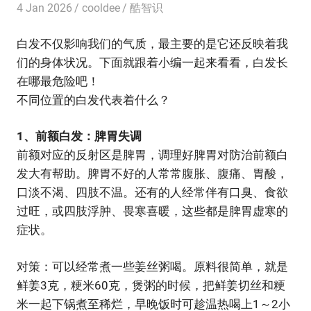
4 Jan 2026
cooldee
酷智识
白发不仅影响我们的气质，最主要的是它还反映着我
们的身体状况。下面就跟着小编一起来看看，白发长
在哪最危险吧！
不同位置的白发代表着什么？
1、前额白发：脾胃失调
前额对应的反射区是脾胃，调理好脾胃对防治前额白
发大有帮助。脾胃不好的人常常腹胀、腹痛、胃酸，
口淡不渴、四肢不温。还有的人经常伴有口臭、食欲
过旺，或四肢浮肿、畏寒喜暖，这些都是脾胃虚寒的
症状。
对策：可以经常煮一些姜丝粥喝。原料很简单，就是
鲜姜3克，粳米60克，煲粥的时候，把鲜姜切丝和粳
米一起下锅煮至稀烂，早晚饭时可趁温热喝上1～2小