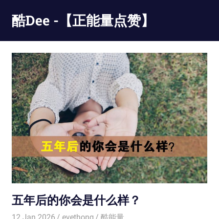
Skip
酷Dee -【正能量点赞】
to
content
没
有
最
酷
只
有
更
酷
五年后的你会是什么样？
12 Jan 2026
evethong
酷能量