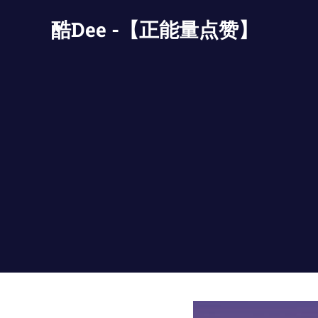
Skip
酷Dee -【正能量点赞】
to
content
没
有
最
酷
只
有
更
酷