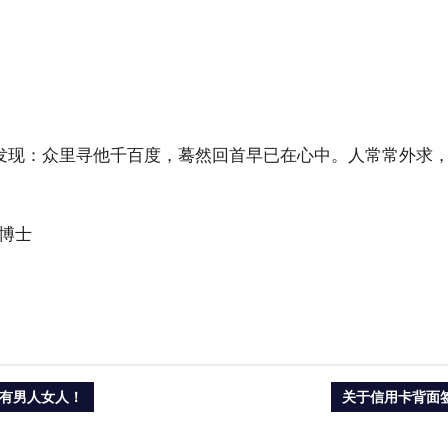
会发现：众里寻他千百度，蓦然回首早已在心中。人常常外求
博士
NEXT
有男人女人！
关于信用卡背面
POST: