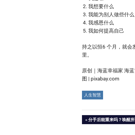
我想要什么
我能为别人做些什么
我感恩什么
我如何提高自己
持之以恒6 个月，就
里。
原创｜海蓝幸福家 海蓝
图 | pixabay.com
人生智慧
Post
PREVIOUS
分手后能重来吗？唤醒所
POST:
navigation