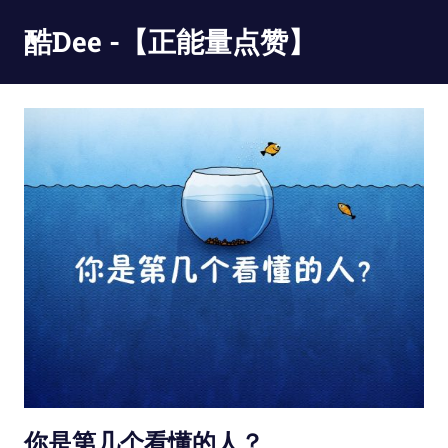
Skip
酷Dee -【正能量点赞】
to
content
没
有
最
酷
只
有
更
酷
你是第几个看懂的人？