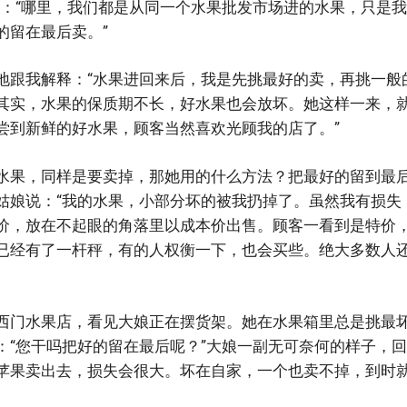
说：“哪里，我们都是从同一个水果批发市场进的水果，只是
的留在最后卖。”
地跟我解释：“水果进回来后，我是先挑最好的卖，再挑一般
其实，水果的保质期不长，好水果也会放坏。她这样一来，
尝到新鲜的好水果，顾客当然喜欢光顾我的店了。”
水果，同样是要卖掉，那她用的什么方法？把最好的留到最
姑娘说：“我的水果，小部分坏的被我扔掉了。虽然我有损失
价，放在不起眼的角落里以成本价出售。顾客一看到是特价
已经有了一杆秤，有的人权衡一下，也会买些。绝大多数人
西门水果店，看见大娘正在摆货架。她在水果箱里总是挑最
：“您干吗把好的留在最后呢？”大娘一副无可奈何的样子，回
苹果卖出去，损失会很大。坏在自家，一个也卖不掉，到时就