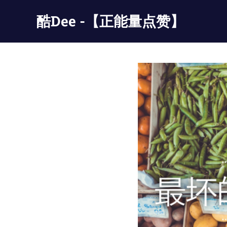
Skip
酷Dee -【正能量点赞】
to
content
没
有
最
酷
只
有
更
酷