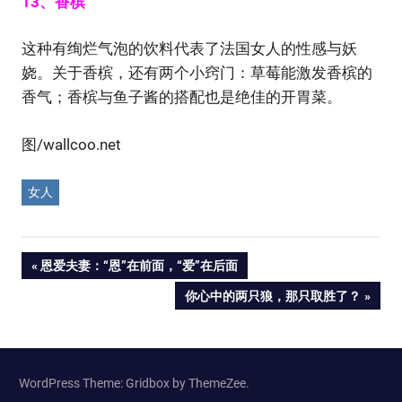
13、香槟
这种有绚烂气泡的饮料代表了法国女人的性感与妖
娆。关于香槟，还有两个小窍门：草莓能激发香槟的
香气；香槟与鱼子酱的搭配也是绝佳的开胃菜。
图/wallcoo.net
女人
Post
PREVIOUS
恩爱夫妻：“恩”在前面，“爱”在后面
POST:
NEXT
你心中的两只狼，那只取胜了？
navigation
POST:
WordPress Theme: Gridbox by ThemeZee.