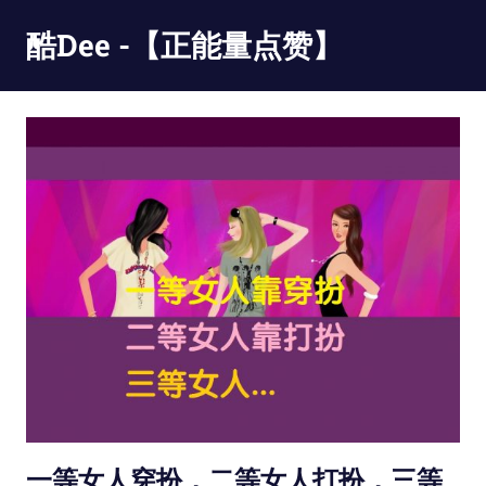
Skip
酷Dee -【正能量点赞】
to
content
没
有
最
酷
只
有
更
酷
一等女人穿扮，二等女人打扮，三等