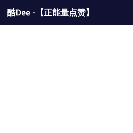
Skip
酷Dee -【正能量点赞】
to
content
没
有
最
酷
只
有
更
酷