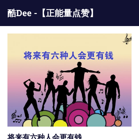
Skip
酷Dee -【正能量点赞】
to
content
没
有
最
酷
只
有
更
酷
将来有六种人会更有钱