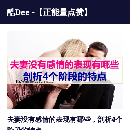
Skip
酷Dee -【正能量点赞】
to
content
没
有
最
酷
只
有
更
酷
夫妻没有感情的表现有哪些，剖析4个