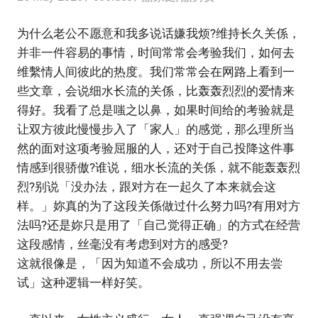
为什么老公不愿意和我多说话嫌我烦?维持长久关係，
并非一件容易的事情，时间常常会考验我们，如何去
维繫情人间彼此的热度。我们常常会在网路上看到一
些文章，会说细水长流的关係，比轰轰烈烈的爱情来
得好。我看了总是嗤之以鼻，如果时间给的考验就是
让双方彼此慢慢步入了「家人」的感觉，那么理所当
然的面对这项考验屈服的人，还对于自己投降这件事
情感到很骄傲?谁说，细水长流的关係，就不能轰轰烈
烈?别说「没办法，跟对方在一起久了本来就会这
样。」妳真的为了这段关係做过什么努力吗?有用对方
法吗?还是妳只是用了「自己觉得正确」的方式在经营
这段感情，丝毫没有考虑到对方的感受?
这就很像是，「因为知道不会成功，所以不用去尝
试」这种逻辑一样好笑。