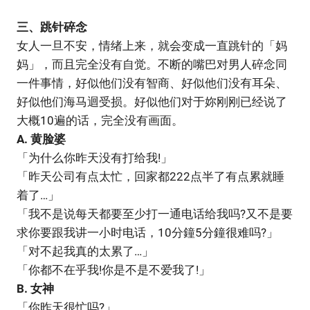
三、跳针碎念
女人一旦不安，情绪上来，就会变成一直跳针的「妈
妈」，而且完全没有自觉。不断的嘴巴对男人碎念同
一件事情，好似他们没有智商、好似他们没有耳朵、
好似他们海马迴受损。好似他们对于妳刚刚已经说了
大概10遍的话，完全没有画面。
A. 黄脸婆
「为什么你昨天没有打给我!」
「昨天公司有点太忙，回家都222点半了有点累就睡
着了…」
「我不是说每天都要至少打一通电话给我吗?又不是要
求你要跟我讲一小时电话，10分鐘5分鐘很难吗?」
「对不起我真的太累了…」
「你都不在乎我!你是不是不爱我了!」
B. 女神
「你昨天很忙吗?」