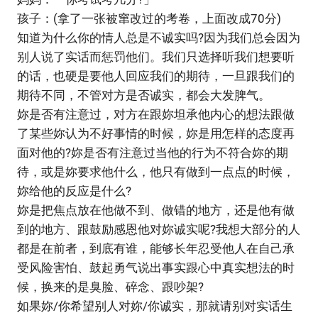
孩子：(拿了一张被窜改过的考卷，上面改成70分)
知道为什么你的情人总是不诚实吗?因为我们总会因为
别人说了实话而惩罚他们。我们只选择听我们想要听
的话，也硬是要他人回应我们的期待，一旦跟我们的
期待不同，不管对方是否诚实，都会大发脾气。
妳是否有注意过，对方在跟妳坦承他内心的想法跟做
了某些妳认为不好事情的时候，妳是用怎样的态度再
面对他的?妳是否有注意过当他的行为不符合妳的期
待，或是妳要求他什么，他只有做到一点点的时候，
妳给他的反应是什么?
妳是把焦点放在他做不到、做错的地方，还是他有做
到的地方、跟鼓励感恩他对妳诚实呢?我想大部分的人
都是在前者，到底有谁，能够长年忍受他人在自己承
受风险害怕、鼓起勇气说出事实跟心中真实想法的时
候，换来的是臭脸、碎念、跟吵架?
如果妳/你希望别人对妳/你诚实，那就请别对实话生