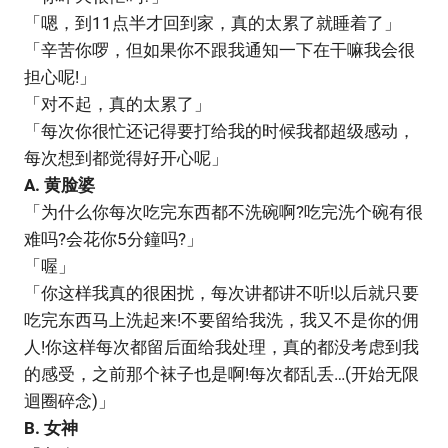
「嗯，到11点半才回到家，真的太累了就睡着了」
「辛苦你啰，但如果你不跟我通知一下在干嘛我会很
担心呢!」
「对不起，真的太累了」
「每次你很忙还记得要打给我的时候我都超级感动，
每次想到都觉得好开心呢」
A. 黄脸婆
「为什么你每次吃完东西都不洗碗啊?吃完洗个碗有很
难吗?会花你5分鐘吗?」
「喔」
「你这样我真的很困扰，每次讲都讲不听!以后就只要
吃完东西马上洗起来!不要留给我洗，我又不是你的佣
人!你这样每次都留后面给我处理，真的都没考虑到我
的感受，之前那个袜子也是啊!每次都乱丢…(开始无限
迴圈碎念)」
B. 女神