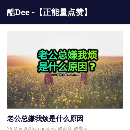
Skip
酷Dee -【正能量点赞】
to
content
没
有
最
酷
只
有
更
酷
老公总嫌我烦是什么原因
26 May 2026
cooldee
酷家庭
,
酷男女