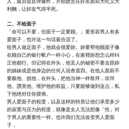
人，最后会反弹爆炸，开始故意在好友面前大吃义大
利麵，让好友气得半死。
二、不给面子
「命可以不要，但面子一定要顾。」要形容男人有多
爱面子，也许这一句话最合适了。
给男人做足面子，他就会很爱妳。妳要帮他顾面子像
在顾自己的银行帐户一样小心，在家裡妳想怎么样纠
正他都行。但记得在外头，他丢人的秘密不要去跟妳
的姊妹或是他身边的任何人说叁道四。在他人面前不
要糗他、损他，在外头，把他当神一样祭拜，崇拜
他、讚美他、维护他的权益，只要能够做到这点，私
下他绝对任你摆佈。
男人爱面子的程度，以及这样的特质让他们承受多少
的寂寞与压力的程度，就像是女人无法想像「性」对
于男人的重要性一样。也许我们无法改变男人爱面
子，