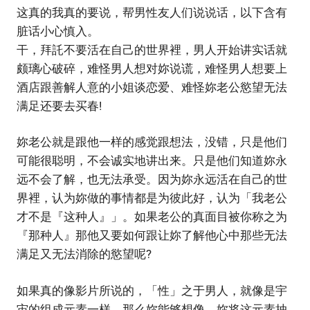
这真的我真的要说，帮男性友人们说说话，以下含有
脏话小心慎入。
干，拜託不要活在自己的世界裡，男人开始讲实话就
颇璃心破碎，难怪男人想对妳说谎，难怪男人想要上
酒店跟善解人意的小姐谈恋爱、难怪妳老公慾望无法
满足还要去买春!
妳老公就是跟他一样的感觉跟想法，没错，只是他们
可能很聪明，不会诚实地讲出来。只是他们知道妳永
远不会了解，也无法承受。因为妳永远活在自己的世
界裡，认为妳做的事情都是为彼此好，认为「我老公
才不是『这种人』」。如果老公的真面目被你称之为
『那种人』那他又要如何跟让妳了解他心中那些无法
满足又无法消除的慾望呢?
如果真的像影片所说的，「性」之于男人，就像是宇
宙的组成元素一样。那么妳能够想像，妳将这元素抽