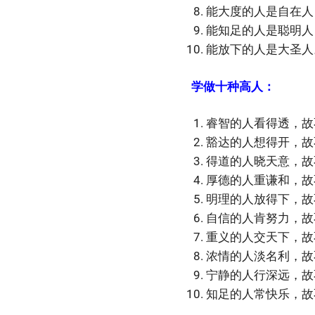
能大度的人是自在人
能知足的人是聪明人
能放下的人是大圣人
学做十种高人：
睿智的人看得透，故
豁达的人想得开，故
得道的人晓天意，故
厚德的人重谦和，故
明理的人放得下，故
自信的人肯努力，故
重义的人交天下，故
浓情的人淡名利，故
宁静的人行深远，故
知足的人常快乐，故