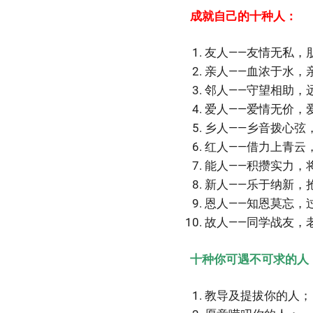
成就自己的十种人：
友人——友情无私，
亲人——血浓于水，
邻人——守望相助，
爱人——爱情无价，
乡人——乡音拨心弦
红人——借力上青云
能人——积攒实力，
新人——乐于纳新，抢
恩人——知恩莫忘，
故人——同学战友，
十种你可遇不可求的人
教导及提拔你的人；