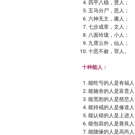
四平八稳，贤人；
五马分尸，恶人；
六神无主，庸人；
七步成章，文人；
八面玲珑，小人；
九霄云外，仙人；
十恶不赦，罪人。
十种能人：
能吃亏的人是有福人
能施舍的人是富贵人
能宽恕的人是慈悲人
能持戒的人是修道人
能认错的人是上进人
能包容的人是善良人
能随缘的人是高尚人