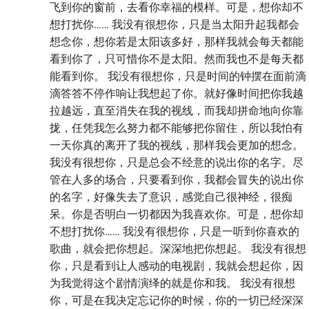
飞到你的窗前，去看你幸福的模样。可是，想你却不
想打扰你…… 我没有很想你，只是当太阳升起我都会
想念你，想你若是太阳该多好，那样我就会每天都能
看到你了，只可惜你不是太阳。然而我也不是每天都
能看到你。 我没有很想你，只是时间的钟摆在面前滴
滴答答不停作响让我想起了你。就好像时间把你我越
拉越远，直至消失在我的视线，而我却拼命地向你靠
拢，任凭我怎么努力都不能够把你留住，所以我怕有
一天你真的离开了我的视线，那样我会更加的想念。
我没有很想你，只是总会不经意的说出你的名字。尽
管在人多的场合，只要看到你，我都会冒失的说出你
的名字，好像失去了意识，感觉自己很神经，很痴
呆。你是否明白一切都因为我喜欢你。可是，想你却
不想打扰你…… 我没有很想你，只是一听到你喜欢的
歌曲，就会把你想起。深深地把你想起。 我没有很想
你，只是看到让人感动的电视剧，我就会想起你，因
为我觉得这个剧情演绎的就是你和我。 我没有很想
你，可是在我决定忘记你的时候，你的一切已经深深