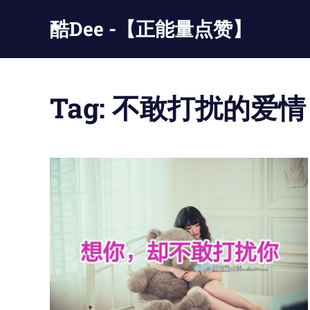
Skip
酷Dee -【正能量点赞】
to
content
没
有
最
Tag:
不敢打扰的爱情
酷
只
有
更
酷