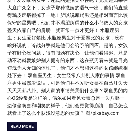
爱作爱发嗲的女生，还真的是招架不住呢！尤其是如果在
大庭广众之下，女孩子那种撒娇的语气一出，他们简直觉
得鸡皮疙瘩都掉了一地！所以说摩羯男还是相对而言比较
保守的星男吧，他们才不渴望所谓的什么小鸟依人的女孩
整天依靠自己的肩膀，就正常一点才更好！ 水瓶座男
生：女生爱好攀比 水瓶座男生对于爱攀比的女孩，没有
啥好说的，冷战分手就是他们会给予的回应。是的，女孩
子有野心没问题，很有闯劲有决心，让他们看得起。只是
动不动就爱嫉妒别人拥有的东西，这在瓶男看来就是目光
短浅为人无知的体现了，他们才不想和这样的女孩继续相
处下去！ 双鱼座男生：女生经常八卦别人家的事情 双鱼
座男生虽然爱说话，可是他们并不爱听女票在自己耳边天
天天天都八卦。别人家的事情关我们什么事？双鱼男的内
心OS经常是这样的，偶尔如果看见女票总是一边八卦一
边偷偷窃喜和嘲笑的样子，他们会更觉得崩溃，自己怎么
就看上了这么个肤浅没意思的女孩？ 图/pixabay.com
READ MORE