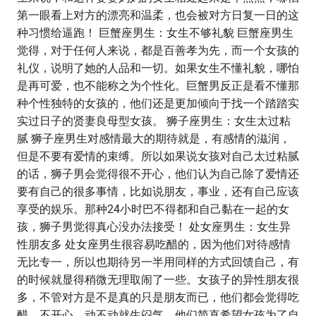
第一眼看上对方的漂亮和温柔，也会被对方日复一日的这
种习惯给逼跑！ 巨蟹座男生：女生不够礼貌 巨蟹座男生
觉得，对于任何人来说，都是百善孝为先，而一个女孩的
礼仪，说明了她的人品和一切。如果女生不懂礼貌，哪怕
是再可爱，也不能称之为个性化。巨蟹男反正是看不懂那
种个性独特的女孩的，他们还是更加倾向于找一个踏踏实
实过日子的贤妻良母型女孩。 狮子座男生：女生太过粘
腻 狮子座男生对感情最大的期待就是，有感情的滋润，
但是不要有爱情的束缚。所以如果说女孩对自己太过粘腻
的话，狮子男会觉得很不开心，他们认为自己除了爱情还
要有自己的很多事情，比如说朋友，事业，还有自己应该
享受的娱乐。那种24小时巴不得都和自己黏在一起的女
孩，狮子男觉得真心没办法接受！ 处女座男生：女生异
性朋友多 处女座男生很容易吃醋的，因为他们对待感情
无比专一，所以也期待另一半用同样的方式回馈自己，有
的时候就显得稍微无理取闹了一些。女孩子的异性朋友很
多，不管对方是不是真的只是朋友而已，他们都会觉得吃
醋，不开心，动不动就生闷气，他们简直希望女孩为了自