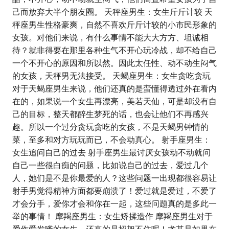
己而放弃大半个朋友圈。 天秤座男生：女生斤斤计较 天
秤座男生性格豪爽，自然不喜欢斤斤计较的小市民形象的
女孩。对他们来说，有什么事情不能大大方方、坦诚相
待？就非得要在那里各种生气不开心玩冷战，却不给自己
一个不开心的原因和所以然。因此太任性、动不动生闷气
的女孩，天秤男无法接受。 天蝎座男生：女生贪吃贪玩
对于天蝎座男生来说，他们还真的是蛮懂得透过外在看内
在的，如果说一个女生再漂亮，美若天仙，可是却没有自
己的目标，整天都醉生梦死的话，也会让他们不再感兴
趣。所以一个过分贪玩贪吃的女孩，不是天蝎男钟情的
菜，至多和对方玩玩而已，不会动真心。 射手座男生：
女生追问自己的过去 射手座男生最讨厌女孩动不动就问
自己一些很白痴的问题，比如说自己的过去，爱过几个
人，她们是不是你最爱的人？这些问题一出现都很容易让
射手男觉得精神方面都要崩溃了！爱过就是爱过，不爱了
才会分手，爱你才会和你在一起，这些问题真的是多此一
举的事情！ 摩羯座男生：女生矫揉造作 摩羯座男生对于