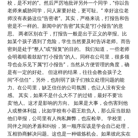
校，是不对的”。然后严厉地批评另外一个同学，“你以告
老师来威胁同学，问人家要好处，更可耻。” 幸好这位老
师没有表扬这位“告密者”。其实，严格来说，打报告和告
密是不一样的。新闻中的“告密”其实是“打小报告”的意
思。 两者区别在于，打报告一般是出于正义的举报。比
如某个孩子遇到了危险，学生当然要及时告诉老师。而告
密则是处于“整人”或“报复”的目的。 我们知道，一些老师
会明着暗着鼓励“打小报告”的人。同样在公司里，很多领
导也会乐见下属“打小报告”，当然从方便管理的角度，确
是有一定的好处。 但这样的结果，往往会教会孩子之
间“不信任”，另外，也削弱了孩子们独立处理问题的能
力。在公司里，缺乏信任的公司氛围，也让人没有安全
感。 其实，如果不是什么大不了的过错，最好不要‘出
卖’他人。这才是影响的方向。 如果是大事，会伤害到他
人或整体利益，比如学校有小霸王欺负人，那么应当鼓励
他们举报，公司里有人徇私舞弊，也应检举。 学校里，
同伴之间的矛盾和纠纷，第一顺序应该是学会自己处理，
互相协商解决问题。这也是一种锻炼机会。如果彼此实在