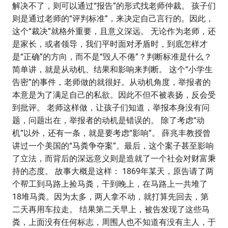
解决不了，则可以通过“报告”的形式找老师仲裁。 孩子们
则是通过老师的“评判标准”，来决定自己言行的。因此，
这个“裁决”就格外重要，且意义深远。 无论作为老师，还
是家长，或者领导，我们平时面对矛盾时，到底怎样才
是“正确”的方向，而不是“毁人不倦”？判断标准是什么？
简单讲，就是从动机、结果和影响来判断。 这个“小学生
告密”的事件，老师做的就很好。从动机角度，举报者的
本意是为了满足自己的私欲。因此不但不被表扬，反会受
到批评。 老师这样做，让孩子们知道，举报本身没有问
题，问题出在，举报者的动机是错误的。 除了考虑“动
机”以外，还有一条，就是要考虑“影响”。 薛兆丰教授曾
讲过一个美国的“马粪争夺案”。最后，这个案子甚至影响
了立法，而背后的深远意义则是造就了一个社会对财富秉
持的态度。 故事大概是这样： 1869年某天，原告请了两
个帮工到马路上捡马粪，干到晚上，在马路上一共堆了
18堆马粪。因为太多，两人拿不动，就打算先回去，第
二天再用车拉走。 结果第二天早上，被告发现了这些马
粪，上面没有任何标志，周围人也不知道有没有主人，于