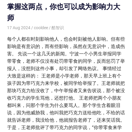
掌握这两点，你也可以成为影响力大
师
17 Aug 2024
cooldee
酷智识
每个人都在时刻影响他人，也会时刻被他人影响。但有些
影响是有意识的，而有些影响，虽然在无意识中，造成伤
害。 先说一个这几天的新闻。宁波一个小男生举报同学
带零食，老师不仅没有处罚带零食的同学，反而惩罚了举
报人，没想到这件小事，却引发了网络热议。 事情经过
大致是这样的： 王老师是小学老师，那天早上班上有个
孩子因为带巧克力来学校，被同学给举报了。王老师就把
那块巧克力给没收了，中午举报者又来告状说，那个被没
收巧克力的学生骂他，还想打他。 王老师把两个小朋友
都叫来，问那个学生为什么要骂人。那个学生含着眼泪
说，因为他威胁我，他叫我把巧克力送给他吃，不给的话
就告诉老师，我没给他，他就报告老师了，还来笑话我。
于是，王老师批评了带巧克力的同学说，“你带零食来学