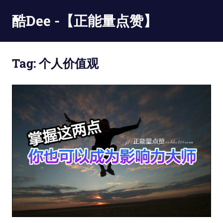
Skip
酷Dee -【正能量点赞】
to
content
没
有
Tag:
个人价值观
最
酷
只
有
更
酷