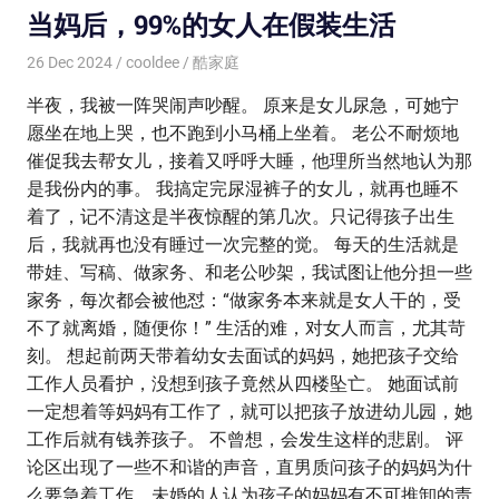
当妈后，99%的女人在假装生活
26 Dec 2024
cooldee
酷家庭
半夜，我被一阵哭闹声吵醒。 原来是女儿尿急，可她宁
愿坐在地上哭，也不跑到小马桶上坐着。 老公不耐烦地
催促我去帮女儿，接着又呼呼大睡，他理所当然地认为那
是我份内的事。 我搞定完尿湿裤子的女儿，就再也睡不
着了，记不清这是半夜惊醒的第几次。只记得孩子出生
后，我就再也没有睡过一次完整的觉。 每天的生活就是
带娃、写稿、做家务、和老公吵架，我试图让他分担一些
家务，每次都会被他怼：“做家务本来就是女人干的，受
不了就离婚，随便你！” 生活的难，对女人而言，尤其苛
刻。 想起前两天带着幼女去面试的妈妈，她把孩子交给
工作人员看护，没想到孩子竟然从四楼坠亡。 她面试前
一定想着等妈妈有工作了，就可以把孩子放进幼儿园，她
工作后就有钱养孩子。 不曾想，会发生这样的悲剧。 评
论区出现了一些不和谐的声音，直男质问孩子的妈妈为什
么要急着工作，未婚的人认为孩子的妈妈有不可推卸的责