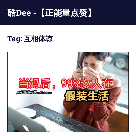
Skip
酷Dee -【正能量点赞】
to
content
没
有
Tag:
互相体谅
最
酷
只
有
更
酷