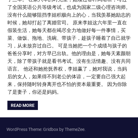
了全国英语公共等级考试，也成为国家二级心理咨询师。
没有什么能够阻挡李姐积极向上的心，当我羡慕她励志的
时候，她却打起了离婚官司。 原来李姐这六年里一直在
假装生活，她每天都在竭尽全力地做好每一件事情，买
菜、做饭、拖地、洗碗、带孩子，趁孩子睡着了自己就学
习，从未放弃过自己。 可是当她把一个个成绩与孩子的
爸爸分享时，对方早已出轨。他的理由是，她每天素颜朝
天，除了带孩子就是看书考试、没有生活情趣、没有共同
语言。 他还和她抢抚养权，李姐赢了，她对我说，当妈
后的女人，如果得不到老公的体谅，一定要自己强大起
来，保持随时转身离开也不怕的资本最重要。 因为你除
了是妻子，你还是妈妈。
READ MORE
WordPress Theme: Gridbox by ThemeZee.