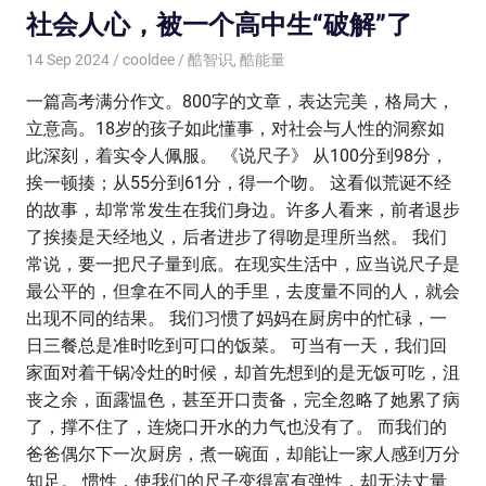
社会人心，被一个高中生“破解”了
14 Sep 2024
cooldee
酷智识
,
酷能量
一篇高考满分作文。800字的文章，表达完美，格局大，
立意高。18岁的孩子如此懂事，对社会与人性的洞察如
此深刻，着实令人佩服。 《说尺子》 从100分到98分，
挨一顿揍；从55分到61分，得一个吻。 这看似荒诞不经
的故事，却常常发生在我们身边。许多人看来，前者退步
了挨揍是天经地义，后者进步了得吻是理所当然。 我们
常说，要一把尺子量到底。在现实生活中，应当说尺子是
最公平的，但拿在不同人的手里，去度量不同的人，就会
出现不同的结果。 我们习惯了妈妈在厨房中的忙碌，一
日三餐总是准时吃到可口的饭菜。 可当有一天，我们回
家面对着干锅冷灶的时候，却首先想到的是无饭可吃，沮
丧之余，面露愠色，甚至开口责备，完全忽略了她累了病
了，撑不住了，连烧口开水的力气也没有了。 而我们的
爸爸偶尔下一次厨房，煮一碗面，却能让一家人感到万分
知足。 惯性，使我们的尺子变得富有弹性，却无法丈量