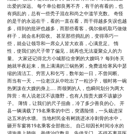
出爱的深远。 每个单位都良莠不齐，有干的有看的，也
有捣乱的，总有一些秃子混在和尚之中滥竽充数。 奇怪
的是干的永远在干，看的一直在看，而干得越多失误也越
多，得到的批评也越多，而那些看客，偶尔偷机取巧做做
样子，就会名利双收。 甚至那些捣乱的，变得乖巧一
些，就会让领导和一席众人皆大欢喜，心满意足。 惰
性，使我们的尺子带了偏见，就再也无法凝聚众人的力
量。 大家还记得北方小城那位舍粥的大嫂吗？ 每到冬天
她就半夜起来，熬上满满的三锅热粥，免费送给寒风中瑟
缩的清洁工、穷苦人和乞丐，数年如一日，不曾间断。
而当有一天，一位老汉从中吃出了一粒沙子，顿时将一碗
热粥泼在大嫂的身上….. 而领粥的人，也瞬间划分为两大
阵营：有人说老汉不该撒野，也有人指责大嫂不该掺沙
子。 薄情，让我们的尺子扭曲，冷了多少善良的心。 开
县一辆满载了19名乘客的中巴，突遇险情，一头栽进深
达五米的水塘。 当地村民金有树跳进冰冷刺骨的水中，
砸开车窗将19名乘客全部救出。 自己却因长时间冷水的
浸泡患上肺病，举债治疗数月，告借无门，不得不离开医