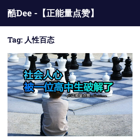
Skip
酷Dee -【正能量点赞】
to
content
没
有
Tag:
人性百态
最
酷
只
有
更
酷