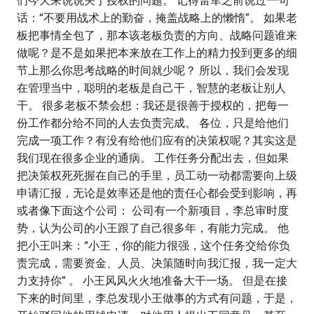
们今天来说说关于授权的问题。 记得雷军之前说过一句
话：“不要用战术上的勤奋，掩盖战略上的懒惰”。 如果老
板把事情全包了，那本该老板负责的方向、战略问题谁来
做呢？是不是如果把本来放在工作上的精力投到更多的细
节上那么你思考战略的时间就少呢？ 所以，我们会发现
在管理当中，聪明的老板是自己干，智慧的老板让别人
干。 很多老板不禁会想：我还是很善于授权的，把每一
份工作都分给不同的人去负责完成。 各位，只是给他们
完成一项工作？有没有给他们应有的决策权呢？其实这是
我们现在很多企业的通病。 工作任务分配出去，但如果
把决策权死死握在自己的手里，员工动一动都需要向上级
申请汇报，无论是效率还是他的责任心都会受到影响，再
或者像下面这个公司： 公司有一个新项目，李总审时度
势，认为公司的小王跟了自己很多年，有能力完成。 他
把小王叫来：“小王，你的能力很强，这个任务交给你负
责完成，需要资金、人员、决策随时向我汇报，我一定大
力支持你” 。 小王风风火火地准备大干一场。 但是在接
下来的时间里，李总发现小王做事的方式有问题，于是，