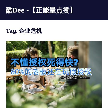
Skip
酷Dee -【正能量点赞】
to
content
没
有
Tag:
企业危机
最
酷
只
有
更
酷