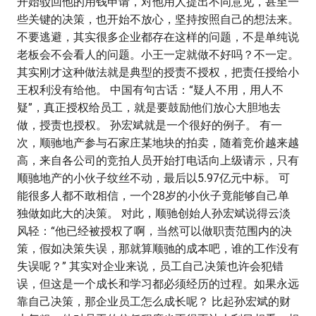
开始驳回他的用钱申请，对他用人提出不同意见，甚至一
些关键的决策，也开始不放心，坚持按照自己的想法来。
不要逃避，其实很多企业都存在这样的问题，不是单纯说
老板会不会看人的问题。小王一定就做不好吗？不一定。
其实刚才这种做法就是典型的授责不授权，把责任授给小
王权利没有给他。 中国有句古话：“疑人不用，用人不
疑”，真正授权给员工，就是要鼓励他们放心大胆地去
做，授责也授权。 孙宏斌就是一个很好的例子。 有一
次，顺驰地产参与石家庄某地块的拍卖，随着竞价越来越
高，来自各公司的竞拍人员开始打电话向上级请示，只有
顺驰地产的小伙子纹丝不动，最后以5.97亿元中标。 可
能很多人都不敢相信，一个28岁的小伙子竟能够自己单
独做如此大的决策。 对此，顺驰创始人孙宏斌说得云淡
风轻：“他已经被授权了啊，当然可以做职责范围内的决
策，假如决策失误，那就算顺驰的成本吧，谁的工作没有
失误呢？” 其实对企业来说，员工自己决策也许会犯错
误，但这是一个成长和学习都必须经历的过程。如果永远
靠自己决策，那企业员工怎么成长呢？ 比起孙宏斌的财