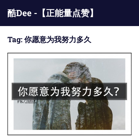
Skip
酷Dee -【正能量点赞】
to
content
没
有
Tag:
你愿意为我努力多久
最
酷
只
有
更
酷