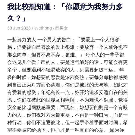
我比较想知道：「你愿意为我努力多
久？」
30 Jun 2023
evethong
酷男女
一起努力的人 一个男人的告白：「要爱上一个人很容
易，但要被自己喜欢的爱上很难；要放弃一个人或许也不
那么简单；但要不离不弃，更难。」 每个人的一辈子都
会遇见几个爱自己的人，要是运气够好的话，可能会有更
多个，但要遇到不轻易放弃的人，则需要超级幸运。 年
轻的时候，妳想要的恋爱是浓烈炙热，要每分每秒都感受
到自己正为对方而心跳着，你们是彼此的天与地，如此才
有爱着的感受；年纪稍长一点，妳开始追求安适自在的关
系，你们在彼此的世界互相照顾，不为难也不勉强，觉得
安全感比起幽默感重要；而现在，妳想要的则是一个有毅
力的人，你们视对方为最重要，不再是一种口号，而是一
种行动，你们不追逐彼此，但一起手牵着手面对时间，希
望不要被它给抛下，恒心才是一种真正的心意。 因为妳