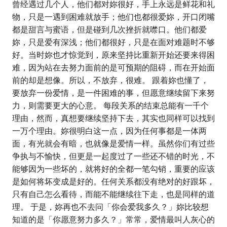
曾经遇过几个人，他们都对妳很好，手上永远是鲜花和礼
物，只是一遇到困难就放手；他们也都很爱妳，开口闭嘴
都是甜言与蜜语，但是碰到几次挫折就噤口。他们都爱
妳，只是爱有深浅；他们都很好，只是在面对难题时不够
好。当时妳也才惊觉到，原来坚持比重新开始还要来得困
难，因为站在去努力面前的是可预期的阻碍，而在开始面
前的却是想像。所以，不放弃，很难。 跟着妳也懂了，
要放弃一份爱情，是一件困难的事，但愿意继续留下来努
力，则需要更大的心意。 每段关系的结束总能有一千个
理由，然而，真想要继续坚持下去，其实也同样可以找到
一万个理由。妳很明白这一点，因为任何事都是一体两
面，有光就会有暗，也就像是爱情一样。虽然你们有过些
争执与不愉快，但更是一起度过了一些还不错的时光，不
能够因为一些坏的，就将好的全都一笔勾销，重要的应该
是如何将坏变成是好的。任何关系都没有绝对的好跟坏，
只有自己怎么看待，而能不能继续往下走，也是同样的道
理。 于是，妳再也不去问「你会爱我多久？」妳比较想
知道的是「你愿意努力多久？」常常，爱情最叫人灰心的