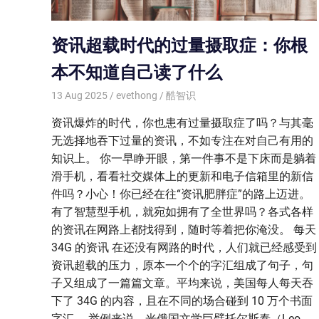
资讯超载时代的过量摄取症：你根
本不知道自己读了什么
13 Aug 2025
evethong
酷智识
资讯爆炸的时代，你也患有过量摄取症了吗？与其毫
无选择地吞下过量的资讯，不如专注在对自己有用的
知识上。 你一早睁开眼，第一件事不是下床而是躺着
滑手机，看看社交媒体上的更新和电子信箱里的新信
件吗？小心！你已经在往“资讯肥胖症”的路上迈进。
有了智慧型手机，就宛如拥有了全世界吗？各式各样
的资讯在网路上都找得到，随时等着把你淹没。 每天
34G 的资讯 在还没有网路的时代，人们就已经感受到
资讯超载的压力，原本一个个的字汇组成了句子，句
子又组成了一篇篇文章。平均来说，美国每人每天吞
下了 34G 的内容，且在不同的场合碰到 10 万个书面
字汇。 举例来说，光俄国文学巨擘托尔斯泰（Leo