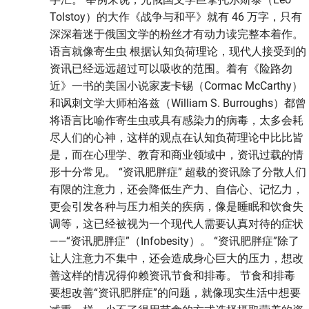
Tolstoy）的大作《战争与和平》就有 46 万字，只有
深深着迷于俄国文学的粉丝才有动力读完整本着作。
语言就像寄生虫 根据认知负荷理论，现代人接受到的
资讯已经远远超过可以吸收的范围。着有《险路勿
近》一书的美国小说家麦卡锡（Cormac McCarthy）
和讽刺文学大师柏洛兹（William S. Burroughs）都曾
将语言比喻作寄生虫或具有感染力的病毒，太多会耗
尽人们的心神，这样的观点在认知负荷理论中比比皆
是，而在心理学、教育和商业领域中，资讯过载的情
形十分常见。 “资讯肥胖症” 超载的资讯除了分散人们
有限的注意力，还会降低生产力、自信心、记忆力，
更会引发各种与压力相关的疾病，像是睡眠和饮食失
调等，这已经被视为一个现代人需要认真对待的症状
——“资讯肥胖症”（Infobesity）。 “资讯肥胖症”除了
让人注意力不集中，还会造成身心巨大的压力，想改
善这样的情况得仰赖资讯节食和排毒。 节食和排毒
要想改善“资讯肥胖症”的问题，就像现实生活中想要