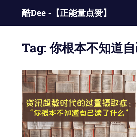
Skip
酷Dee -【正能量点赞】
to
content
没
有
最
Tag:
你根本不知道自
酷
只
有
更
酷