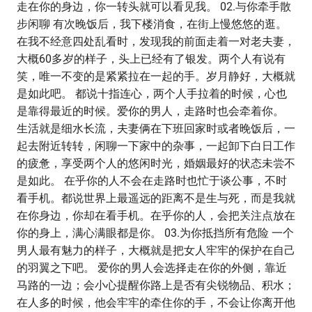
走在你的身边，你一转头就可以看见我。 02.与你牵手散
步闲聊 有次晚饭后，我下楼消食，在街上慢悠悠的逛。
在我不经意四处乱看时，发现我的前面走着一对老夫妻，
大概60多岁的样子，头上已经有了银发。两个人有说有
笑，唯一不变的是紧紧拉在一起的手。岁月静好，大概就
是如此吧。 都说十指连心，两个人手拉着的时候，心也
是靠得最近的时候。爱你的男人，走路时也会牵着你。
生活就是细水长流，夫妻俩在下班回家时或者晚饭后，一
起去附近转转，闲聊一下家中的杂事，一起卸下白日工作
的疲惫，享受两个人的悠闲时光，婚姻最好的状态未尝不
是如此。 在乎你的人不会在走路时也忙于谈公事，不时
看手机。都说世界上最遥远的距离不是生与死，而是我就
在你身边，你却在看手机。在乎你的人，会把关注点放在
你的身上，满心满眼都是你。 03.为你抵挡所有危险 一个
男人最有魅力的样子，大概就是把女人牢牢的保护在自己
的羽翼之下吧。 爱你的男人会选择走在你的外侧，靠近
马路的一边；会小心提醒你路上是否有尖锐物品、积水；
在人多的时候，他会牢牢的牵住你的手，不会让你离开他