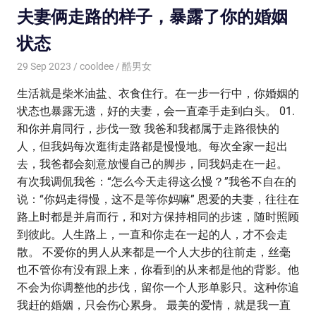
夫妻俩走路的样子，暴露了你的婚姻
状态
29 Sep 2023
cooldee
酷男女
生活就是柴米油盐、衣食住行。在一步一行中，你婚姻的
状态也暴露无遗，好的夫妻，会一直牵手走到白头。 01.
和你并肩同行，步伐一致 我爸和我都属于走路很快的
人，但我妈每次逛街走路都是慢慢地。每次全家一起出
去，我爸都会刻意放慢自己的脚步，同我妈走在一起。
有次我调侃我爸：“怎么今天走得这么慢？”我爸不自在的
说：“你妈走得慢，这不是等你妈嘛” 恩爱的夫妻，往往在
路上时都是并肩而行，和对方保持相同的步速，随时照顾
到彼此。人生路上，一直和你走在一起的人，才不会走
散。 不爱你的男人从来都是一个人大步的往前走，丝毫
也不管你有没有跟上来，你看到的从来都是他的背影。他
不会为你调整他的步伐，留你一个人形单影只。这种你追
我赶的婚姻，只会伤心累身。 最美的爱情，就是我一直