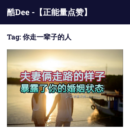
Skip
酷Dee -【正能量点赞】
to
content
没
有
Tag:
你走一辈子的人
最
酷
只
有
更
酷